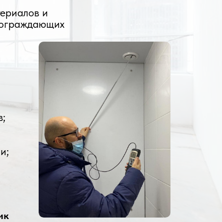
ериалов и
 ограждающих
в;
и;
ик