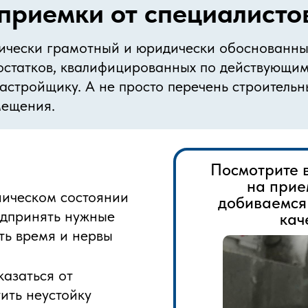
приемки от специалист
хнически грамотный и юридически обоснованн
остатков, квалифицированных по действующим
астройщику. А не просто перечень строитель
мещения.
Посмотрите в
на прие
ническом состоянии
добиваемся
едпринять нужные
кач
ить время и нервы
азаться от
ить неустойку