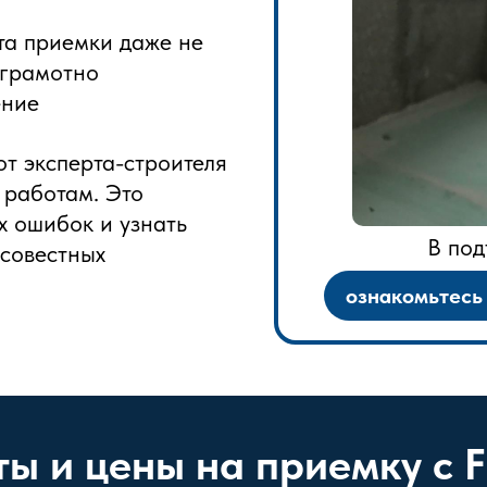
та приемки даже не
 грамотно
ение
от эксперта-строителя
работам. Это
х ошибок и узнать
В под
совестных
ознакомьтесь 
ты и цены на приемку с